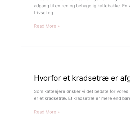
til
adgang til en ren og behagelig kattebakke. En v
renlighed
trivsel og
og
kattetrivsel
Read More »
Hvorfor
et
Hvorfor et kradsetræ er afg
kradsetræ
er
afgørende
Som katteejere ønsker vi det bedste for vores 
for
er et kradsetræ. Et kradsetræ er mere end bare
din
kats
Read More »
trivsel