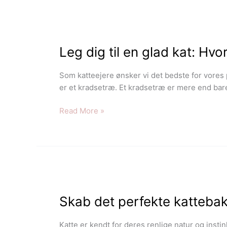
Leg
dig
Leg dig til en glad kat: Hvo
til
en
glad
Som katteejere ønsker vi det bedste for vores 
kat:
er et kradsetræ. Et kradsetræ er mere end bare
Hvorfor
kattelegetøj
Read More »
er
afgørende
for
trivsel
Skab
det
Skab det perfekte kattebakk
perfekte
kattebakkeområde:
Vejen
Katte er kendt for deres renlige natur og instin