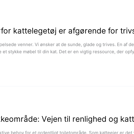
rfor kattelegetøj er afgørende for triv
pelsede venner. Vi ønsker at de sunde, glade og trives. En af d
 et stykke møbel til din kat. Det er en vigtig ressource, der op
eområde: Vejen til renlighed og katt
ktive behov for et ordentligt toiletområde. Som katteejer er det 