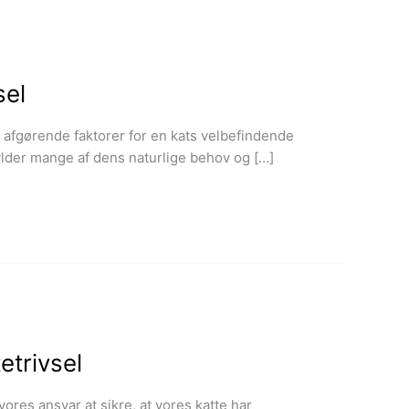
sel
e afgørende faktorer for en kats velbefindende
fylder mange af dens naturlige behov og […]
etrivsel
vores ansvar at sikre, at vores katte har