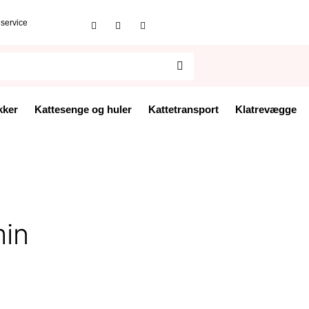
service
kker
Kattesenge og huler
Kattetransport
Klatrevægge
min