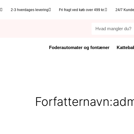
Gå
til
2-3 hverdages levering
Fri fragt ved køb over 499 kr.
24/7 Kunde
indholdet
Søg
Foderautomater og fontæner
Katteba
Forfatternavn:ad