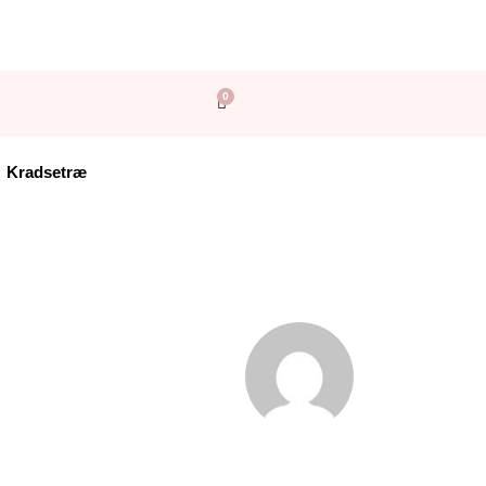
0
Kurv
Kradsetræ