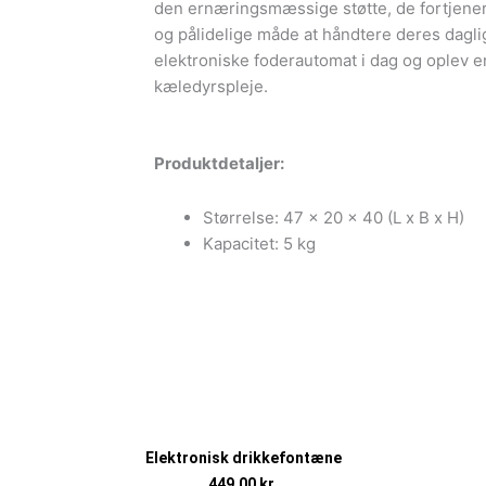
den ernæringsmæssige støtte, de fortjener
og pålidelige måde at håndtere deres daglig
elektroniske foderautomat i dag og oplev e
kæledyrspleje.
Produktdetaljer:
Størrelse: 47 x 20 x 40 (L x B x H)
Kapacitet: 5 kg
Elektronisk drikkefontæne
449,00
kr.