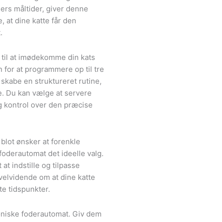
ners måltider, giver denne
 at dine katte får den
.
 til at imødekomme din kats
for at programmere op til tre
 skabe en struktureret rutine,
ne. Du kan vælge at servere
ig kontrol over den præcise
 blot ønsker at forenkle
foderautomat det ideelle valg.
at indstille og tilpasse
 velvidende om at dine katte
e tidspunkter.
roniske foderautomat. Giv dem