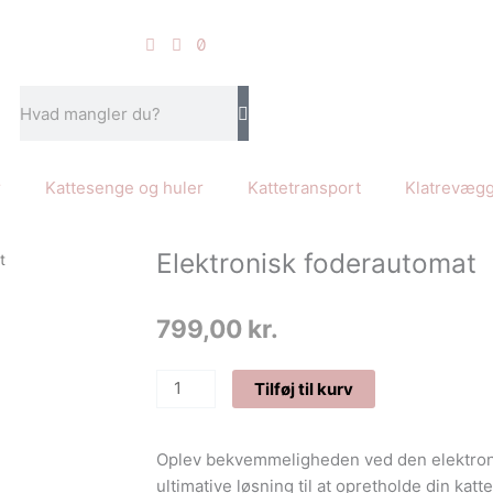
Søg
r
Kattesenge og huler
Kattetransport
Klatrevæg
Elektronisk foderautomat
t
799,00
kr.
Elektronisk
Tilføj til kurv
foderautomat
antal
Oplev bekvemmeligheden ved den elektron
ultimative løsning til at opretholde din k