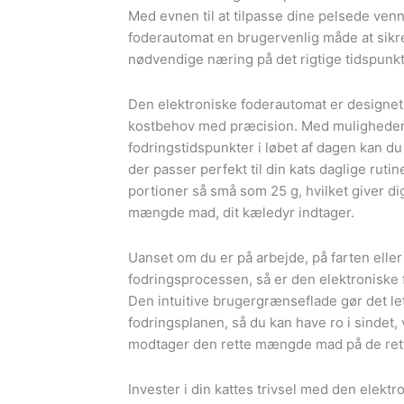
Med evnen til at tilpasse dine pelsede ven
foderautomat en brugervenlig måde at sikre,
nødvendige næring på det rigtige tidspunkt
Den elektroniske foderautomat er designet
kostbehov med præcision. Med muligheden 
fodringstidspunkter i løbet af dagen kan du
der passer perfekt til din kats daglige ruti
portioner så små som 25 g, hvilket giver d
mængde mad, dit kæledyr indtager.
Uanset om du er på arbejde, på farten eller
fodringsprocessen, så er den elektroniske 
Den intuitive brugergrænseflade gør det let 
fodringsplanen, så du kan have ro i sindet,
modtager den rette mængde mad på de rett
Invester i din kattes trivsel med den elekt