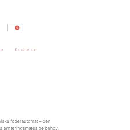
0
Kurv
ge
Kradsetræ
iske foderautomat – den
attes ernæringsmæssige behov.