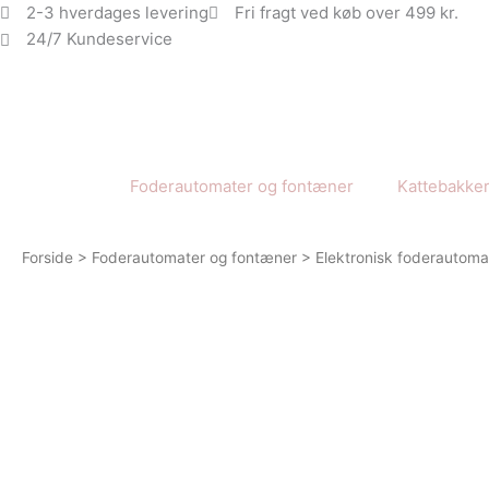
Gå
2-3 hverdages levering
Fri fragt ved køb over 499 kr.
til
24/7 Kundeservice
indholdet
Foderautomater og fontæner
Kattebakke
Forside
>
Foderautomater og fontæner
> Elektronisk foderautoma