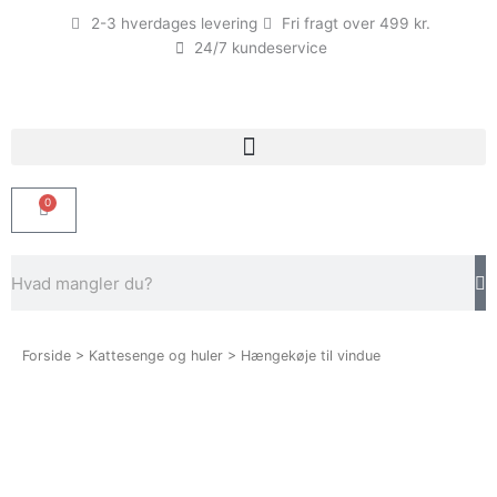
Gå
2-3 hverdages levering
Fri fragt over 499 kr.
til
24/7 kundeservice
indholdet
0
Kurv
Søg
Forside
>
Kattesenge og huler
> Hængekøje til vindue