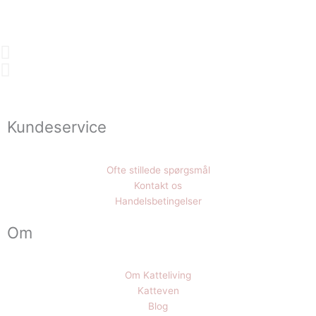
a
r
i
a
n
t
e
r
Kundeservice
.
M
u
Ofte stillede spørgsmål
l
Kontakt os
i
Handelsbetingelser
g
h
Om
e
d
e
Om Katteliving
r
Katteven
n
Blog
e