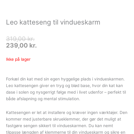
Leo katteseng til vindueskarm
Den
Den
319,00
kr.
oprindelige
aktuelle
239,00
kr.
pris
pris
var:
er:
Ikke på lager
319,00 kr..
239,00 kr..
Forkæl din kat med sin egen hyggelige plads i vindueskarmen.
Leo kattesengen giver en tryg og blød base, hvor din kat kan
dase i solen og nysgerrigt følge med i livet udenfor – perfekt til
både afslapning og mental stimulation.
Kattesengen er let at installere og kræver ingen værktøjer. Den
kommer med justerbare skrueklemmer, der gør det muligt at
fastgøre sengen sikkert til vindueskarmen. Du kan nemt
tilpasse længden af klemmerne til din vindueskarm og sikre en