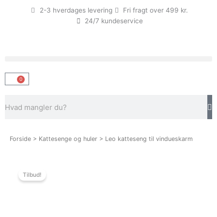
Gå
2-3 hverdages levering
Fri fragt over 499 kr.
til
24/7 kundeservice
indholdet
0
Kurv
Søg
Forside
>
Kattesenge og huler
> Leo katteseng til vindueskarm
Tilbud!