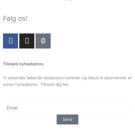
Følg os!
F
I
T
a
n
i
c
s
k
e
t
t
Tilmeld nyhedsbrev
b
a
o
o
g
k
Vi udsender løbende eksklusive nyheder og tilbud til abonnenter af
o
r
vores nyhedsbrev. Tilmeld dig her
k
a
-
m
f
Send