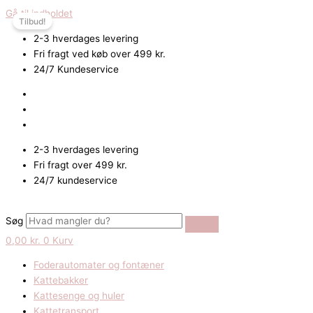
Gå til indholdet
Tilbud!
2-3 hverdages levering
Fri fragt ved køb over 499 kr.
24/7 Kundeservice
2-3 hverdages levering
Fri fragt over 499 kr.
24/7 kundeservice
Søg
0,00
kr.
0
Kurv
Foderautomater og fontæner
Kattebakker
Kattesenge og huler
Kattetransport