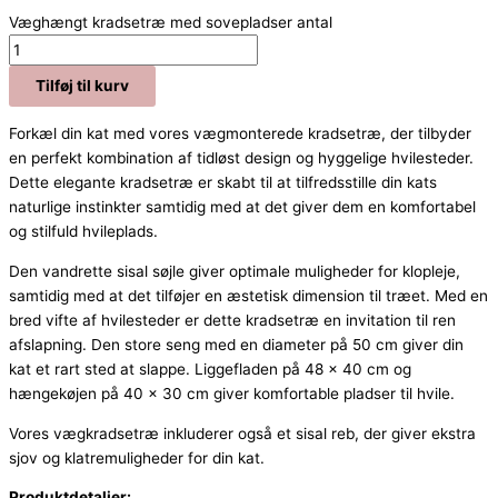
Væghængt kradsetræ med sovepladser antal
Tilføj til kurv
Forkæl din kat med vores vægmonterede kradsetræ, der tilbyder
en perfekt kombination af tidløst design og hyggelige hvilesteder.
Dette elegante kradsetræ er skabt til at tilfredsstille din kats
naturlige instinkter samtidig med at det giver dem en komfortabel
og stilfuld hvileplads.
Den vandrette sisal søjle giver optimale muligheder for klopleje,
samtidig med at det tilføjer en æstetisk dimension til træet. Med en
bred vifte af hvilesteder er dette kradsetræ en invitation til ren
afslapning. Den store seng med en diameter på 50 cm giver din
kat et rart sted at slappe. Liggefladen på 48 x 40 cm og
hængekøjen på 40 x 30 cm giver komfortable pladser til hvile.
Vores vægkradsetræ inkluderer også et sisal reb, der giver ekstra
sjov og klatremuligheder for din kat.
Produktdetaljer: