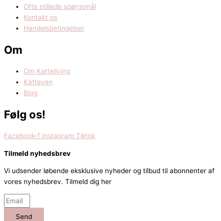
Ofte stillede spørgsmål
Kontakt os
Handelsbetingelser
Om
Om Katteliving
Katteven
Blog
Følg os!
Facebook-f
Instagram
Tiktok
Tilmeld nyhedsbrev
Vi udsender løbende eksklusive nyheder og tilbud til abonnenter af
vores nyhedsbrev. Tilmeld dig her
Send