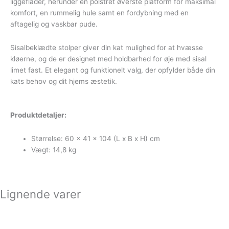
liggeflader, herunder en polstret øverste platform for maksimal
komfort, en rummelig hule samt en fordybning med en
aftagelig og vaskbar pude.
Sisalbeklædte stolper giver din kat mulighed for at hvæsse
kløerne, og de er designet med holdbarhed for øje med sisal
limet fast. Et elegant og funktionelt valg, der opfylder både din
kats behov og dit hjems æstetik.
Produktdetaljer:
Størrelse: 60 x 41 x 104 (L x B x H) cm
Vægt: 14,8 kg
Lignende varer