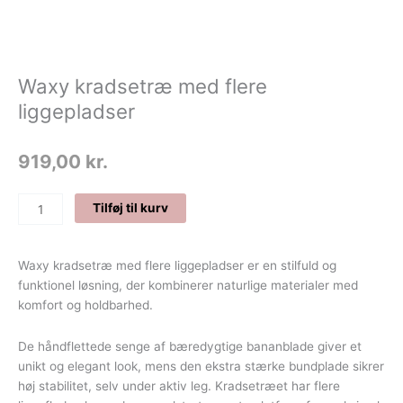
Waxy kradsetræ med flere
liggepladser
919,00
kr.
Waxy
Tilføj til kurv
kradsetræ
med
flere
Waxy kradsetræ med flere liggepladser er en stilfuld og
liggepladser
funktionel løsning, der kombinerer naturlige materialer med
antal
komfort og holdbarhed.
De håndflettede senge af bæredygtige bananblade giver et
unikt og elegant look, mens den ekstra stærke bundplade sikrer
høj stabilitet, selv under aktiv leg. Kradsetræet har flere