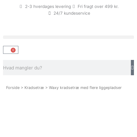
Gå
2-3 hverdages levering
Fri fragt over 499 kr.
til
24/7 kundeservice
indholdet
0
Kurv
Søg
Forside
>
Kradsetræ
> Waxy kradsetræ med flere liggepladser