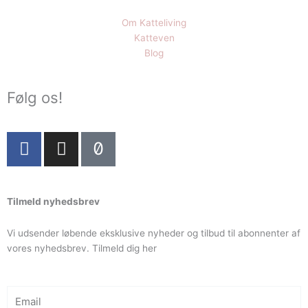
Om Katteliving
Katteven
Blog
Følg os!
F
I
T
a
n
i
c
s
k
e
t
t
Tilmeld nyhedsbrev
b
a
o
o
g
k
Vi udsender løbende eksklusive nyheder og tilbud til abonnenter af
o
r
vores nyhedsbrev. Tilmeld dig her
k
a
-
m
f